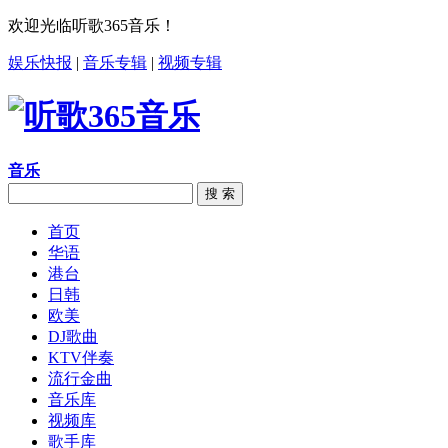
欢迎光临听歌365音乐！
娱乐快报
|
音乐专辑
|
视频专辑
音乐
搜 索
首页
华语
港台
日韩
欧美
DJ歌曲
KTV伴奏
流行金曲
音乐库
视频库
歌手库