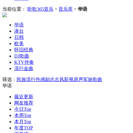
当前位置：
听歌365音乐
>
音乐库
>
华语
华语
港台
日韩
欧美
怀旧经典
DJ歌曲
KTV伴奏
流行金曲
筛选：
民族
流行
伤感
励志
古风
影视原声
军旅歌曲
华语
最近更新
网友推荐
今日Top
本周Top
本月Top
年度TOP