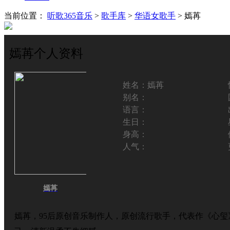
当前位置：
听歌365音乐
>
歌手库
>
华语女歌手
> 嫣苒
嫣苒个人资料
姓名：
嫣苒
别名：
语言：
生日：
身高：
人气：
嫣苒
嫣苒，95后原创音乐制作人，原创流行歌手，代表作《心