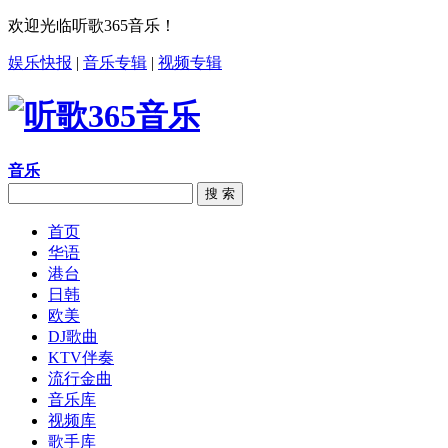
欢迎光临听歌365音乐！
娱乐快报
|
音乐专辑
|
视频专辑
音乐
搜 索
首页
华语
港台
日韩
欧美
DJ歌曲
KTV伴奏
流行金曲
音乐库
视频库
歌手库