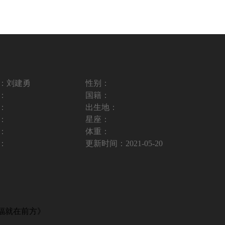
：
刘建勇
性别：
：
国籍：
：
出生地：
：
星座：
：
体重：
：
更新时间：
2021-05-20
福就在前方》