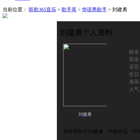
当前位置：
听歌365音乐
>
歌手库
>
华语男歌手
> 刘建勇
刘建勇个人资料
姓名
别名
语言
生日
身高
人气
刘建勇
华语男歌手刘建勇，代表作品《幸