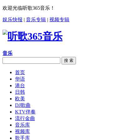
欢迎光临听歌365音乐！
娱乐快报
|
音乐专辑
|
视频专辑
音乐
搜 索
首页
华语
港台
日韩
欧美
DJ歌曲
KTV伴奏
流行金曲
音乐库
视频库
歌手库