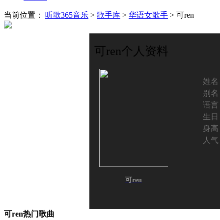
当前位置：
听歌365音乐
>
歌手库
>
华语女歌手
> 可ren
可ren个人资料
姓名
别名
语言
生日
身高
人气
可ren
可ren热门歌曲