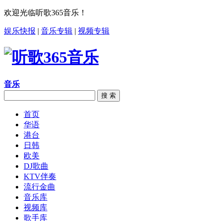
欢迎光临听歌365音乐！
娱乐快报
|
音乐专辑
|
视频专辑
音乐
搜 索
首页
华语
港台
日韩
欧美
DJ歌曲
KTV伴奏
流行金曲
音乐库
视频库
歌手库