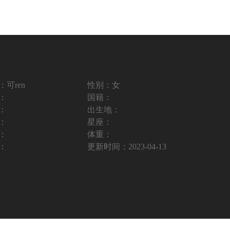
：
可ren
性别：
女
：
国籍：
：
出生地：
：
星座：
：
体重：
：
更新时间：
2023-04-13